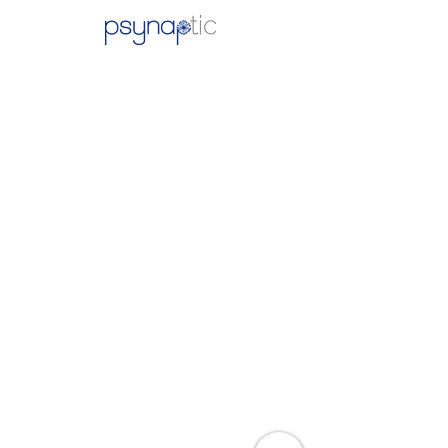
Contacto
Psynaptic, Psicología y Servicios
Cientificos y Tecnológicos S.L.P.